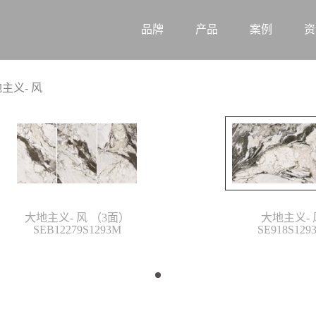
品牌
产品
案例
资
主义- 风
大地主义- 风 （3面）
大地主义- 
SEB12279S1293M
SE918S129