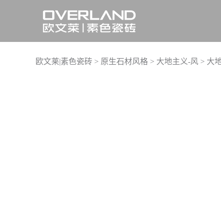
欧文莱|素色瓷砖
>
原生石材风格
>
大地主义-风
>
大地
实景案例
了解欧文莱品牌
活动详情
联系我们