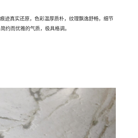
质痕迹真实还原，色彩温厚质朴，纹理飘逸舒畅，细节
出简约而优雅的气质，极具格调。