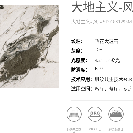
大地主义-
大地主义- 风 - SE918S1293M
纹理：
飞花大理石
15+
灰度：
光感度：
4.2°-15°柔光
R10
防滑度：
技术应用：
肌纹共生技术+CR
适用空间：
客厅，餐厅，厨房
肌纹共生技
CRS工艺
多模态融合
术