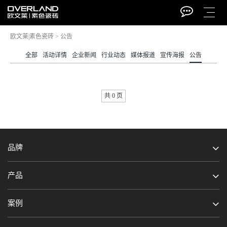
欧文莱|素色瓷砖
>
公告
全部
活动详情
企业新闻
行业动态
媒体报道
宣传海报
公告
共 0 页
电话
招商
品牌
产品
案例