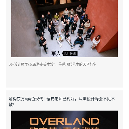
50+设计师“欧文莱游走美术馆”，寻觅现代艺术的天马行空
留言
预约
解构东方×素色现代 | 琚宾老师已约好，深圳设计峰会不见不
散！