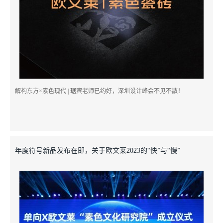
解构东方×素色现代 | 琚宾老师已约好，深圳设计峰会不见不散！
年度符号新品发布在即，关于欧文莱2023的“快”与“慢”