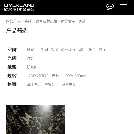
欧文莱|素色瓷砖
>
原生石材风格
>
时光盒子 - 逸系
产品筛选
空间：
卧室
卫生间
厨房
商业场所
客厅
阳台
餐厅
光感：
微光
触感：
肌纹面
规格：
1200X2700X9（岩板）
900x1800mm
格调：
减压生活
唤醒文艺
浪漫主义
电话
招商