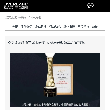
欧文莱|素色瓷砖
>
宣传海报
全部
活动详情
企业新闻
行业动态
媒体报道
宣传海报
公告
欧文莱荣获第三届金岩奖 大家居岩板领军品牌“奖项