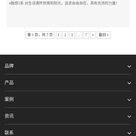
#触感5系 对生活满怀热情和阳光，追求自由自在，具有充沛的力量！
第 1 页，共 7 页
1
2
3
...
7
»
最旧 »
品牌
产品
案例
资讯
联系