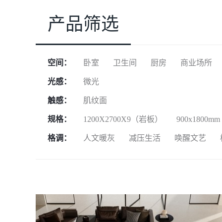
产品筛选
空间：
卧室
卫生间
厨房
商业场所
光感：
微光
触感：
肌纹面
规格：
1200X2700X9（岩板）
900x1800mm
格调：
人文暖灰
减压生活
唤醒文艺