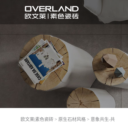
欧文莱|素色瓷砖
>
原生石材风格
>
意象共生-共
实景案例
了解欧文莱品牌
活动详情
联系我们