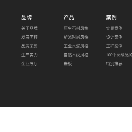
品牌
产品
案例
关于品牌
原生石材风格
实景案例
发展历程
新派时尚风格
设计案例
品牌荣誉
工业水泥风格
工程案例
生产实力
自然木纹风格
100个高级感
企业展厅
岩板
特别推荐
友情链接
陶城网
陶瓷信息网
中国陶瓷总部