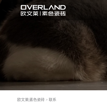
欧文莱|素色瓷砖
>
联系
实景案例
了解欧文莱品牌
活动详情
联系我们