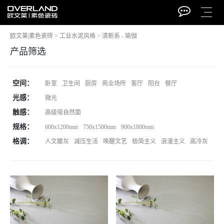
欧文莱|素色瓷砖
>
工业水泥风格
>
清新系 - 瑜伽
产品筛选
空间：
卧室
卫生间
厨房
商业场所
客厅
阳台
餐厅
光感：
微光
触感：
高级哑自然面
规格：
600x1200mm
750x1500mm
900x1800mm
格调：
人文暖灰
减压生活
唤醒文艺
极简主义
浪漫主义
高冷灰
电话
招商