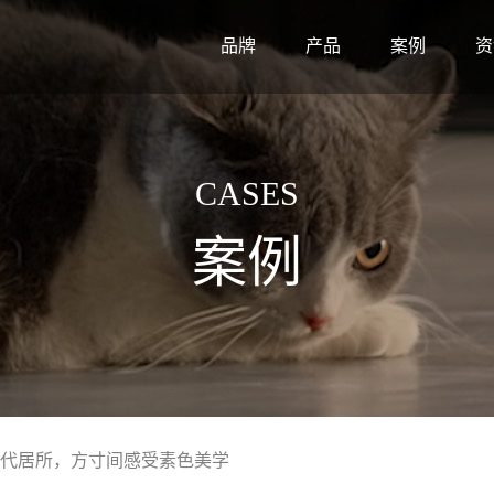
品牌
产品
案例
资
CASES
案例
0㎡现代居所，方寸间感受素色美学