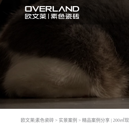
欧文莱|素色瓷砖
>
实景案例
>
精品案例分享 | 20
实景案例
了解欧文莱品牌
活动详情
联系我们